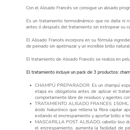
Con el Alisado Francés se consigue un alisado prog
Es un tratamiento termodinámico que no daña ni rom
antes ó después del tratamiento sin estropear su ca
El Alisado Francés incorpora en su fórmula ingredient
de peinado sin apelmazar y un increíble brillo natural
El tratamiento de Alisado Francés se realiza en pel
El tratamiento incluye un pack de 3 productos: cham
CHAMPÚ PREPARADOR: Es un champú especialmen
etapa es obligatoria antes de aplicar el trata
completamente libre de residuos y agentes contam
TRATAMIENTO ALISADO FRANCES 150ML: alisado 
ácido hialurónico que rellena la fibra capilar 
evitando el encrespamiento y aportar brillo e hi
MASCARILLA POST ALISADO, cabello liso durant
el encrespamiento, aumenta la facilidad de p