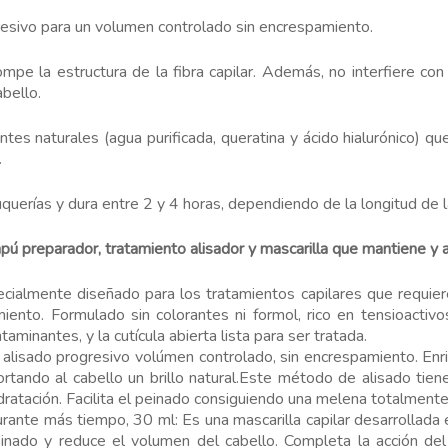
resivo para un volumen controlado sin encrespamiento.
pe la estructura de la fibra capilar. Además, no interfiere con
bello.
es naturales (agua purificada, queratina y ácido hialurónico) que a
.
uquerías y dura entre 2 y 4 horas, dependiendo de la longitud de 
pú preparador, tratamiento alisador y mascarilla que mantiene y 
te diseñado para los tratamientos capilares que requieren 
miento. Formulado sin colorantes ni formol, rico en tensioactivo
inantes, y la cutícula abierta lista para ser tratada.
progresivo volúmen controlado, sin encrespamiento. Enriquec
aportando al cabello un brillo natural.Este método de alisado tie
dratación. Facilita el peinado consiguiendo una melena totalmente 
e más tiempo, 30 ml: Es una mascarilla capilar desarrollada es
einado y reduce el volumen del cabello. Completa la acción de