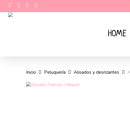
Skip
facebook
pinterest
phone
email
to
main
content
HOME
Inicio
Peluquería
Alisados y desrizantes
A